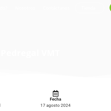
do?
Nosotros
Contáctanos
Tienda
Pedregal VMT
Fecha
l
17 agosto 2024