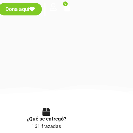
0
Dona aquí
¿Qué se entregó?
161 frazadas