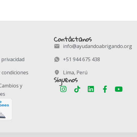
Contáctanos
info@ayudandoabrigando.org
e privacidad
+51 944 675 438
 condiciones
Lima, Perú
Síguenos
 Cambios y
nes