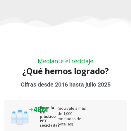
Mediante el reciclaje
¿Qué hemos logrado?
Cifras desde 2016 hasta julio 2025
Botella
+
48
M
(equivale a más
de
de 1,000
plástico
toneladas de
PET
botellas)
recicladas