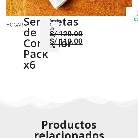
Servilletas
c
Desde
HOGAR
1
de
un
S/
120.00
Comedor
S/
110.00
c/u
Pack
x6
Productos
relacionados