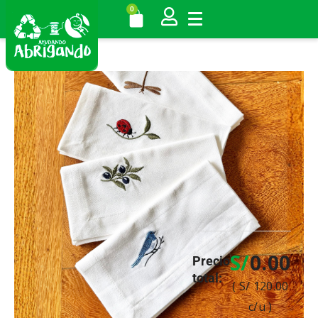
0
S/
0.00
Precio
total:
( S/ 120.00
c/u )