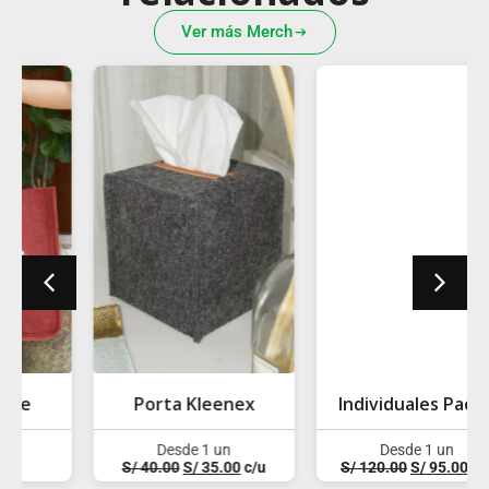
Ver más Merch
Porta Kleenex
Individuales Pack 6
Desde 1 un
Desde 1 un
S/
40.00
S/
35.00
c/u
S/
120.00
S/
95.00
c/u