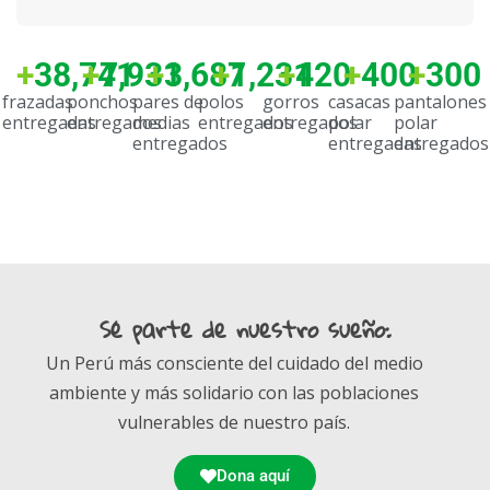
+
38,741
+
7,931
+
3,687
+
1,231
+
420
+
400
+
300
frazadas
ponchos
pares de
polos
gorros
casacas
pantalones
entregadas
entregados
medias
entregados
entregados
polar
polar
entregados
entregadas
entregados
Sé parte de nuestro sueño:
Un Perú más consciente del cuidado del medio
ambiente y más solidario con las poblaciones
vulnerables de nuestro país.
Dona aquí